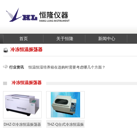
首页
关于恒隆
新闻中心
冷冻恒温振荡器
低温恒温槽日常操作中不常见的故障分析
循环水式真空泵选型及操作的技巧
行业资讯
恒温恒湿培养箱在选购时需要考虑哪几个方面？
冷冻水浴振荡器时间如何设置
循环水真空泵的工作原理
循环水式真空泵没压力怎么处理？
冷冻恒温振荡器
大气采样器的特点
低温冷却循环泵注意事项和工作原理
旋转蒸发器是在实验室进行整流提纯的实验设备
电动搅拌器设计说明
笔式酸度计主要应用介绍
数字式酸度计说明
低温槽在使用低温时介质选用重要性说明
光照培养箱对于促进花卉产业发展意义
DHZ-D冷冻恒温振荡器
THZ-Q台式冷冻恒温振
低温恒温槽日常操作中不常见的故障分析
循环水式真空泵选型及操作的技巧
荡器
恒温恒湿培养箱在选购时需要考虑哪几个方面？