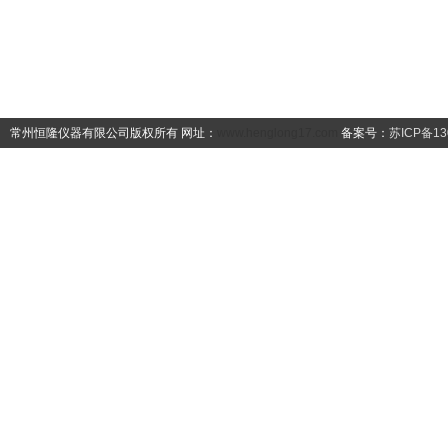
常州恒隆仪器有限公司版权所有 网址：
www.henglong17.com
备案号：
苏ICP备13