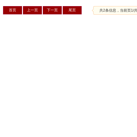
冷冻水浴振荡器时间如何设置
循环水真空泵的工作原理
首页
上一页
下一页
尾页
共2条信息，当前页1/
循环水式真空泵没压力怎么处理？
大气采样器的特点
低温冷却循环泵注意事项和工作原理
旋转蒸发器是在实验室进行整流提纯的实验设备
电动搅拌器设计说明
笔式酸度计主要应用介绍
数字式酸度计说明
低温槽在使用低温时介质选用重要性说明
光照培养箱对于促进花卉产业发展意义